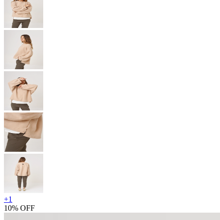
+
1
10% OFF