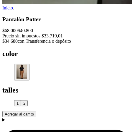
Inicio
.
Pantalón Potter
$68.000
$40.800
Precio sin impuestos
$33.719,01
$34.680
con Transferencia o depósito
color
talles
1
2
Agregar al carrito