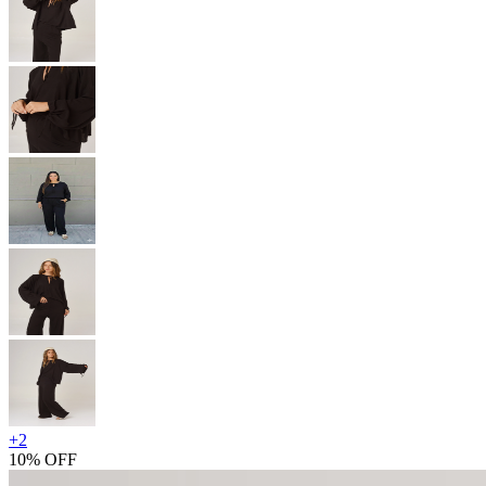
+
2
10% OFF