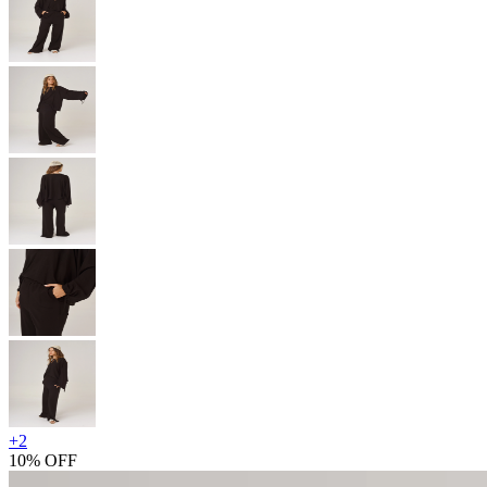
+
2
10% OFF